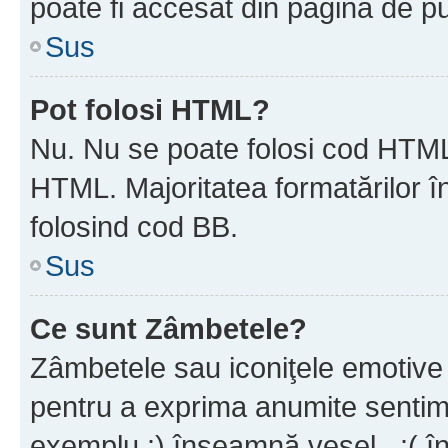
poate fi accesat din pagina de pu
Sus
Pot folosi HTML?
Nu. Nu se poate folosi cod HTML 
HTML. Majoritatea formatărilor î
folosind cod BB.
Sus
Ce sunt Zâmbetele?
Zâmbetele sau iconiţele emotive s
pentru a exprima anumite sentim
exemplu :) înseamnă vesel , :( î