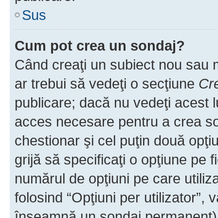
Sus
Cum pot crea un sondaj?
Când creaţi un subiect nou sau mo
ar trebui să vedeţi o secţiune
Cr
publicare; dacă nu vedeţi acest lu
acces necesare pentru a crea son
chestionar şi cel puţin două opţ
grijă să specificaţi o opţiune pe f
numărul de opţiuni pe care utiliza
folosind “Opţiuni per utilizator”, v
înseamnă un sondaj permanent) ş