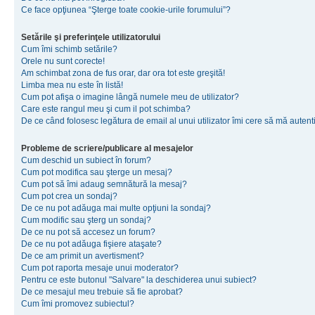
Ce face opţiunea “Şterge toate cookie-urile forumului”?
Setările şi preferinţele utilizatorului
Cum îmi schimb setările?
Orele nu sunt corecte!
Am schimbat zona de fus orar, dar ora tot este greşită!
Limba mea nu este în listă!
Cum pot afişa o imagine lângă numele meu de utilizator?
Care este rangul meu şi cum il pot schimba?
De ce când folosesc legătura de email al unui utilizator îmi cere să mă autenti
Probleme de scriere/publicare al mesajelor
Cum deschid un subiect în forum?
Cum pot modifica sau şterge un mesaj?
Cum pot să îmi adaug semnătură la mesaj?
Cum pot crea un sondaj?
De ce nu pot adăuga mai multe opţiuni la sondaj?
Cum modific sau şterg un sondaj?
De ce nu pot să accesez un forum?
De ce nu pot adăuga fişiere ataşate?
De ce am primit un avertisment?
Cum pot raporta mesaje unui moderator?
Pentru ce este butonul "Salvare" la deschiderea unui subiect?
De ce mesajul meu trebuie să fie aprobat?
Cum îmi promovez subiectul?