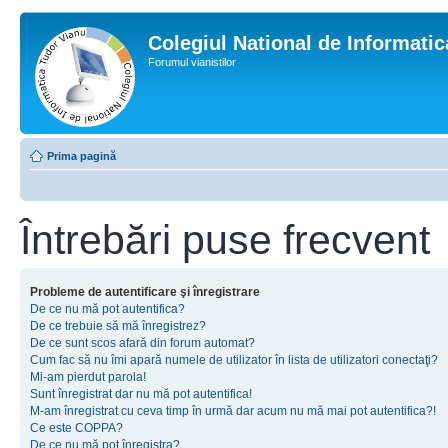
Colegiul National de Informati
Forumul vianistilor
Prima pagină
Întrebări puse frecvent
Probleme de autentificare şi înregistrare
De ce nu mă pot autentifica?
De ce trebuie să mă înregistrez?
De ce sunt scos afară din forum automat?
Cum fac să nu îmi apară numele de utilizator în lista de utilizatori conectaţi?
Mi-am pierdut parola!
Sunt înregistrat dar nu mă pot autentifica!
M-am înregistrat cu ceva timp în urmă dar acum nu mă mai pot autentifica?!
Ce este COPPA?
De ce nu mă pot înregistra?