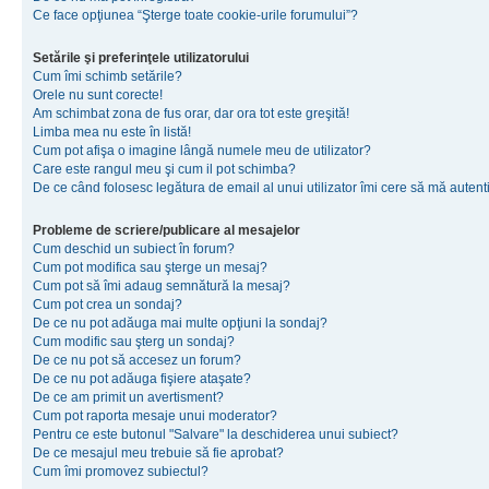
Ce face opţiunea “Şterge toate cookie-urile forumului”?
Setările şi preferinţele utilizatorului
Cum îmi schimb setările?
Orele nu sunt corecte!
Am schimbat zona de fus orar, dar ora tot este greşită!
Limba mea nu este în listă!
Cum pot afişa o imagine lângă numele meu de utilizator?
Care este rangul meu şi cum il pot schimba?
De ce când folosesc legătura de email al unui utilizator îmi cere să mă autenti
Probleme de scriere/publicare al mesajelor
Cum deschid un subiect în forum?
Cum pot modifica sau şterge un mesaj?
Cum pot să îmi adaug semnătură la mesaj?
Cum pot crea un sondaj?
De ce nu pot adăuga mai multe opţiuni la sondaj?
Cum modific sau şterg un sondaj?
De ce nu pot să accesez un forum?
De ce nu pot adăuga fişiere ataşate?
De ce am primit un avertisment?
Cum pot raporta mesaje unui moderator?
Pentru ce este butonul "Salvare" la deschiderea unui subiect?
De ce mesajul meu trebuie să fie aprobat?
Cum îmi promovez subiectul?