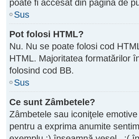
poate fi accesat din pagina de pu
Sus
Pot folosi HTML?
Nu. Nu se poate folosi cod HTML 
HTML. Majoritatea formatărilor î
folosind cod BB.
Sus
Ce sunt Zâmbetele?
Zâmbetele sau iconiţele emotive s
pentru a exprima anumite sentim
exemplu :) înseamnă vesel , :( î