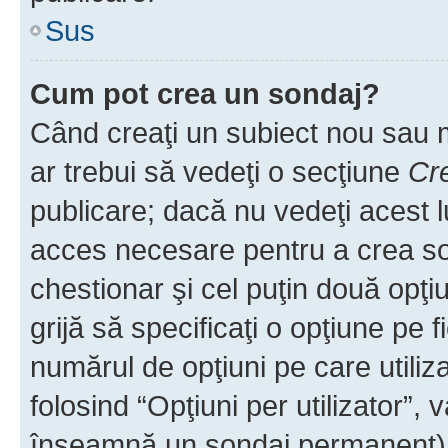
Sus
Cum pot crea un sondaj?
Când creaţi un subiect nou sau mo
ar trebui să vedeţi o secţiune
Cr
publicare; dacă nu vedeţi acest lu
acces necesare pentru a crea son
chestionar şi cel puţin două opţ
grijă să specificaţi o opţiune pe f
numărul de opţiuni pe care utiliza
folosind “Opţiuni per utilizator”, v
înseamnă un sondaj permanent) ş