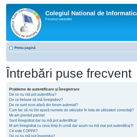
Colegiul National de Informati
Forumul vianistilor
Prima pagină
Întrebări puse frecvent
Probleme de autentificare şi înregistrare
De ce nu mă pot autentifica?
De ce trebuie să mă înregistrez?
De ce sunt scos afară din forum automat?
Cum fac să nu îmi apară numele de utilizator în lista de utilizatori conectaţi?
Mi-am pierdut parola!
Sunt înregistrat dar nu mă pot autentifica!
M-am înregistrat cu ceva timp în urmă dar acum nu mă mai pot autentifica?!
Ce este COPPA?
De ce nu mă pot înregistra?