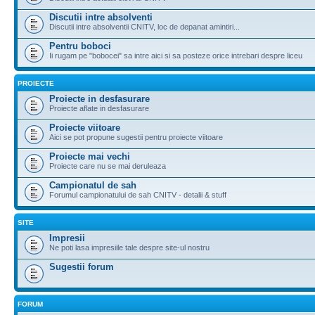
Discutii intre absolventi
Discutii intre absolventii CNITV, loc de depanat amintiri...
Pentru boboci
Ii rugam pe "bobocei" sa intre aici si sa posteze orice intrebari despre liceu
PROIECTE
Proiecte in desfasurare
Proiecte aflate in desfasurare
Proiecte viitoare
Aici se pot propune sugestii pentru proiecte viitoare
Proiecte mai vechi
Proiecte care nu se mai deruleaza
Campionatul de sah
Forumul campionatului de sah CNITV - detalii & stuff
SITE
Impresii
Ne poti lasa impresiile tale despre site-ul nostru
Sugestii forum
FORUM