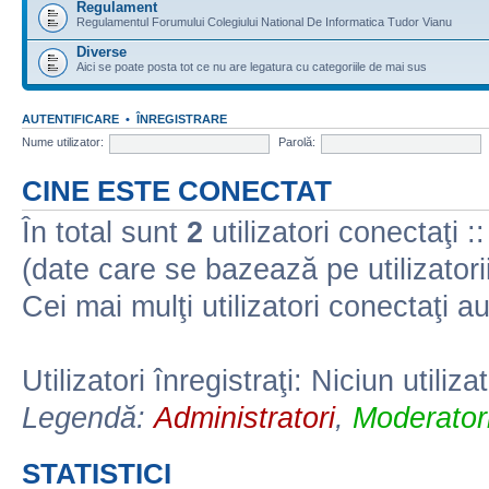
Regulament
Regulamentul Forumului Colegiului National De Informatica Tudor Vianu
Diverse
Aici se poate posta tot ce nu are legatura cu categoriile de mai sus
AUTENTIFICARE
•
ÎNREGISTRARE
Nume utilizator:
Parolă:
CINE ESTE CONECTAT
În total sunt
2
utilizatori conectaţi :: 
(date care se bazează pe utilizatorii
Cei mai mulţi utilizatori conectaţi a
Utilizatori înregistraţi: Niciun utiliza
Legendă:
Administratori
,
Moderatori
STATISTICI