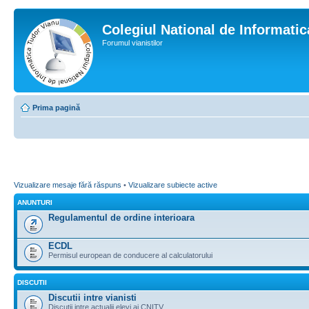
Colegiul National de Informati
Forumul vianistilor
Prima pagină
Vizualizare mesaje fără răspuns
•
Vizualizare subiecte active
ANUNTURI
Regulamentul de ordine interioara
ECDL
Permisul european de conducere al calculatorului
DISCUTII
Discutii intre vianisti
Discutii intre actualii elevi ai CNITV